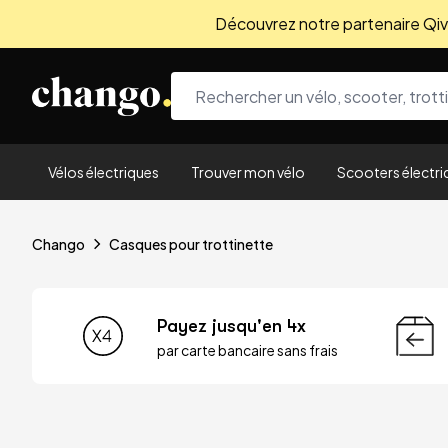
Découvrez notre partenaire Qivio
Skip to content
Vélos électriques
Trouver mon vélo
Scooters électri
Chango
Casques pour trottinette
Payez jusqu'en 4x
par carte bancaire sans frais