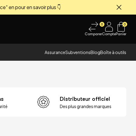
ce" en pour en savoir plus 👇
Fermer
0
0
Comparer
Compte
Panier
Assurance
Subventions
Blog
Boîte à outils
ns
Distributeur officiel
rité
Des plus grandes marques