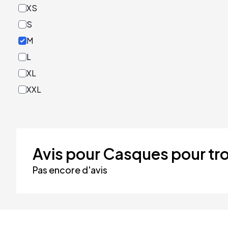
XS
Rouge
S
Turquoise
M
Vert
L
XL
XXL
Avis pour Casques pour tro
Pas encore d'avis