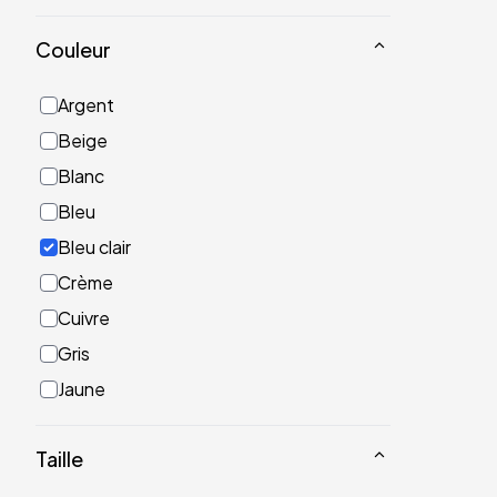
Couleur
Argent
Beige
Blanc
Bleu
Bleu clair
Crème
Cuivre
Gris
Jaune
Noir
Taille
Or
Rose