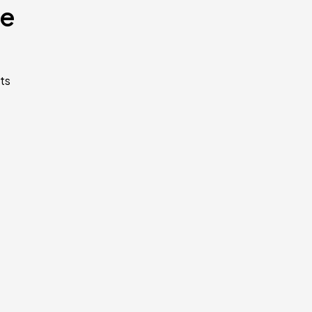
te
ts