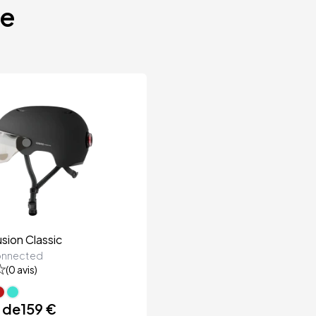
te
ion Classic
nnected
(
0
avis)
r de
159 €