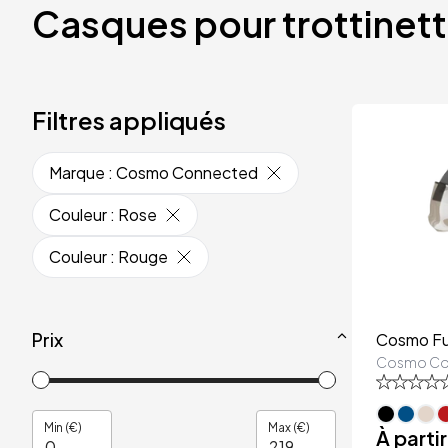
Casques pour trottinet
Filtres appliqués
Marque
:
Cosmo Connected
Couleur
:
Rose
Couleur
:
Rouge
Prix
Cosmo Fus
Cosmo Co
Min (€)
Max (€)
À parti