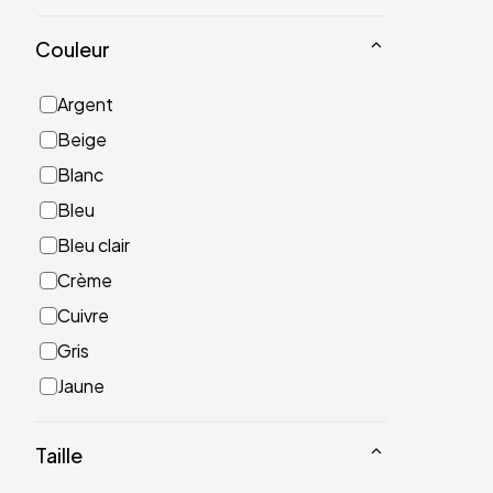
Couleur
Argent
Beige
Blanc
Bleu
Bleu clair
Crème
Cuivre
Gris
Jaune
Noir
Taille
Or
Rose