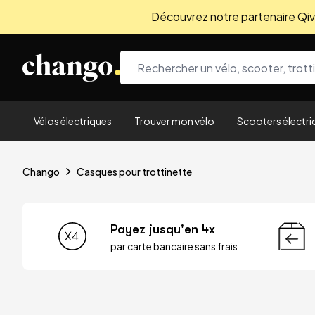
Découvrez notre partenaire Qivio
Skip to content
Vélos électriques
Trouver mon vélo
Scooters électri
Chango
Casques pour trottinette
Payez jusqu'en 4x
par carte bancaire sans frais