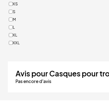
XS
Rouge
S
Turquoise
M
Vert
L
XL
XXL
Avis pour Casques pour tro
Pas encore d'avis