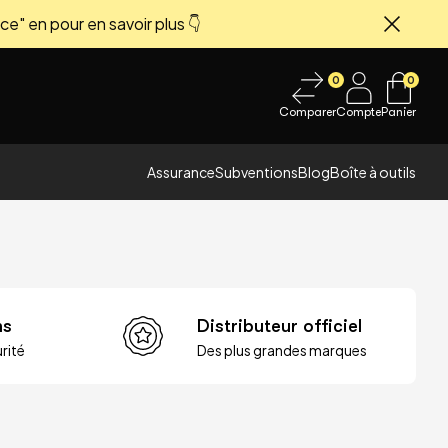
ce" en pour en savoir plus 👇
Fermer
0
0
Comparer
Compte
Panier
Assurance
Subventions
Blog
Boîte à outils
ns
Distributeur officiel
rité
Des plus grandes marques