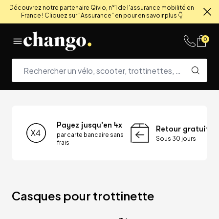
Découvrez notre partenaire Qivio, n°1 de l'assurance mobilité en
France ! Cliquez sur "Assurance" en pour en savoir plus 👇
Fe
Skip to content
0
Payez jusqu'en 4x
Retour gratuit
par carte bancaire sans
Sous 30 jours
frais
Casques pour trottinette