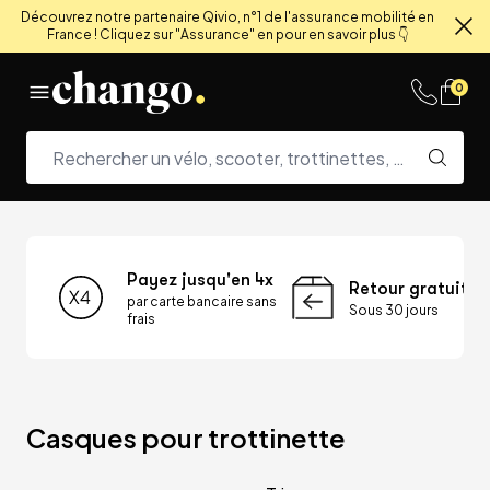
Découvrez notre partenaire Qivio, n°1 de l'assurance mobilité en
France ! Cliquez sur "Assurance" en pour en savoir plus 👇
Fe
Skip to content
0
Payez jusqu'en 4x
Retour gratuit
par carte bancaire sans
Sous 30 jours
frais
Casques pour trottinette