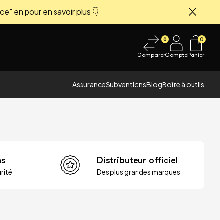
ce" en pour en savoir plus 👇
Fermer
0
0
Comparer
Compte
Panier
Assurance
Subventions
Blog
Boîte à outils
ns
Distributeur officiel
rité
Des plus grandes marques