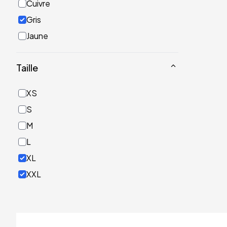
Cuivre
Gris
Jaune
Noir
Taille
Or
Rose
XS
Rouge
S
Turquoise
M
Vert
L
XL
XXL