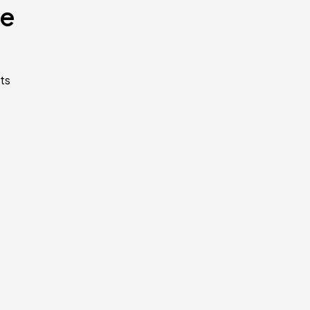
te
ts