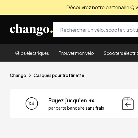
Découvrez notre partenaire Qivio
Skip to content
Vélos électriques
Trouver mon vélo
Scooters électri
Chango
Casques pour trottinette
Payez jusqu'en 4x
par carte bancaire sans frais