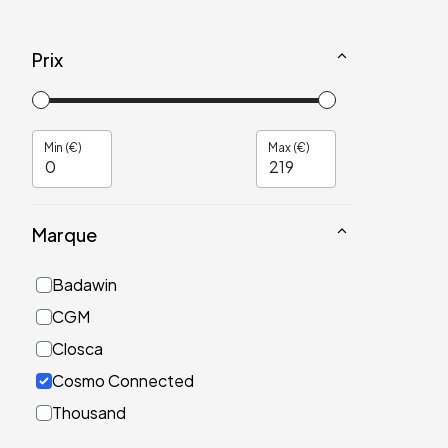
Prix
Min (€)
Max (€)
Marque
Badawin
CGM
Closca
Cosmo Connected
Thousand