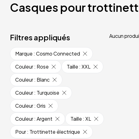
Casques pour trottinet
Filtres appliqués
Aucun produi
Marque
:
Cosmo Connected
Couleur
:
Rose
Taille
:
XXL
Couleur
:
Blanc
Couleur
:
Turquoise
Couleur
:
Gris
Couleur
:
Argent
Taille
:
XL
Pour
:
Trottinette électrique