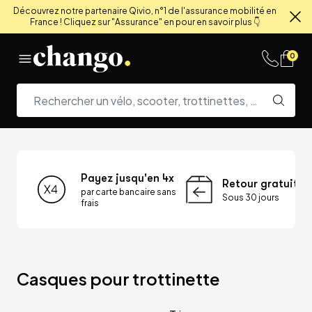
Découvrez notre partenaire Qivio, n°1 de l'assurance mobilité en
France ! Cliquez sur "Assurance" en pour en savoir plus 👇
Fe
Skip to content
0
Payez jusqu'en 4x
Retour gratuit
par carte bancaire sans
Sous 30 jours
frais
Casques pour trottinette