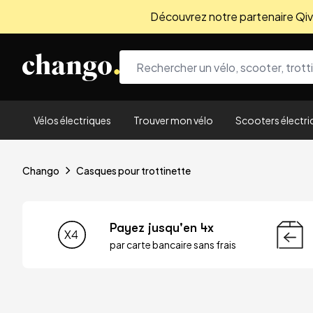
Découvrez notre partenaire Qivio
Skip to content
Vélos électriques
Trouver mon vélo
Scooters électri
Chango
Casques pour trottinette
Payez jusqu'en 4x
par carte bancaire sans frais