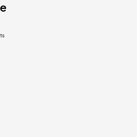
te
ts