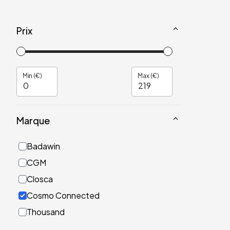
Prix
Min (€)
Max (€)
Marque
Badawin
CGM
Closca
Cosmo Connected
Thousand