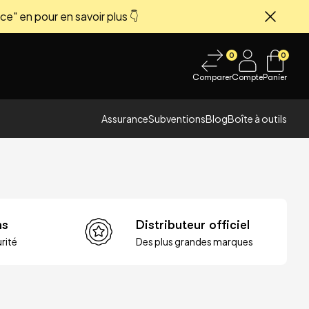
ce" en pour en savoir plus 👇
Fermer
0
0
Comparer
Compte
Panier
Assurance
Subventions
Blog
Boîte à outils
ns
Distributeur officiel
rité
Des plus grandes marques