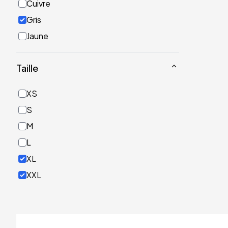
Cuivre
Gris
Jaune
Noir
Taille
Or
Rose
XS
Rouge
S
Turquoise
M
Vert
L
XL
XXL