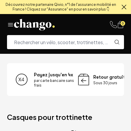
Découvrez notre partenaire Qivio, n°1 de l'assurance mobilité en
France ! Cliquez sur "Assurance" en pour en savoir plus 👇
Fe
Skip to content
0
Payez jusqu'en 4x
Retour gratuit
par carte bancaire sans
Sous 30 jours
frais
Casques pour trottinette