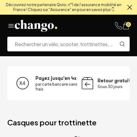
Découvrez notre partenaire Qivio, n°1 de l'assurance mobilité en
France ! Cliquez sur "Assurance" en pour en savoir plus 👇
Fe
Skip to content
0
Payez jusqu'en 4x
Retour gratuit
par carte bancaire sans
Sous 30 jours
frais
Casques pour trottinette