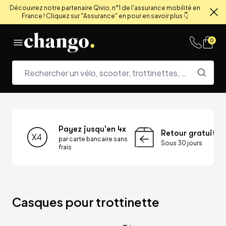
Découvrez notre partenaire Qivio, n°1 de l'assurance mobilité en
France ! Cliquez sur "Assurance" en pour en savoir plus 👇
Fe
Skip to content
0
Payez jusqu'en 4x
Retour gratuit
par carte bancaire sans
Sous 30 jours
frais
Casques pour trottinette