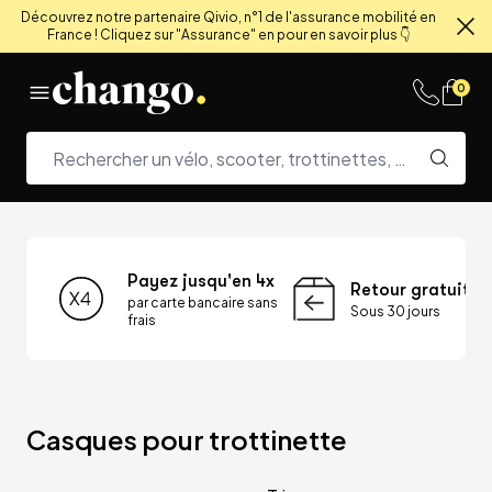
Découvrez notre partenaire Qivio, n°1 de l'assurance mobilité en
France ! Cliquez sur "Assurance" en pour en savoir plus 👇
Fe
Skip to content
0
Payez jusqu'en 4x
Retour gratuit
par carte bancaire sans
Sous 30 jours
frais
Casques pour trottinette