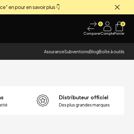
ce" en pour en savoir plus 👇
Fermer
0
0
Comparer
Compte
Panier
Assurance
Subventions
Blog
Boîte à outils
ns
Distributeur officiel
rité
Des plus grandes marques