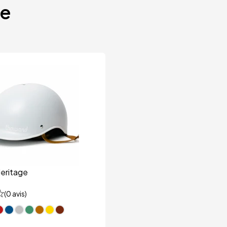
te
eritage
(
0
avis)