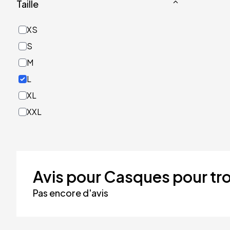
Taille
Or
Rose
XS
Rouge
S
Turquoise
M
Vert
L
XL
XXL
Avis pour Casques pour tro
Pas encore d'avis