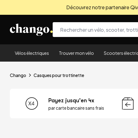
Découvrez notre partenaire Qivio
Skip to content
Vélos électriques
Trouver mon vélo
Scooters électri
Chango
Casques pour trottinette
Payez jusqu'en 4x
par carte bancaire sans frais