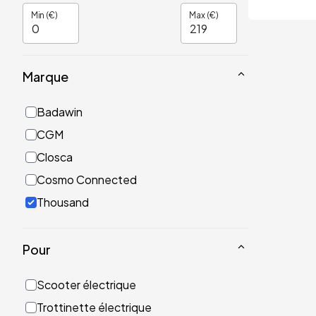
Min (€)
Max (€)
Marque
Badawin
CGM
Closca
Cosmo Connected
Thousand
Pour
Scooter électrique
Trottinette électrique