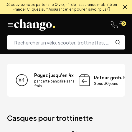
Découvrez notre partenaire Qivio, n°1 de l'assurance mobilité en
France ! Cliquez sur "Assurance" en pour en savoir plus 👇
Fe
Skip to content
0
Payez jusqu'en 4x
Retour gratuit
par carte bancaire sans
Sous 30 jours
frais
Casques pour trottinette