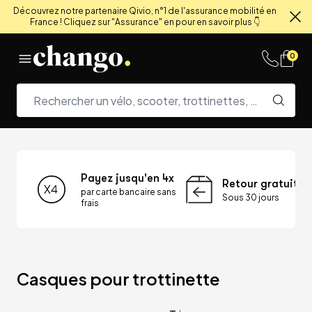
Découvrez notre partenaire Qivio, n°1 de l'assurance mobilité en
France ! Cliquez sur "Assurance" en pour en savoir plus 👇
Fe
Skip to content
0
Payez jusqu'en 4x
Retour gratuit
par carte bancaire sans
Sous 30 jours
frais
Casques pour trottinette