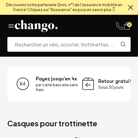
Découvrez notre partenaire Qivio, n°1 de l'assurance mobilité en
France ! Cliquez sur "Assurance" en pour en savoir plus 👇
Fe
Skip to content
0
Payez jusqu'en 4x
Retour gratuit
par carte bancaire sans
Sous 30 jours
frais
Casques pour trottinette