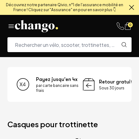
Découvrez notre partenaire Qivio, n°1 de l'assurance mobilité en
France ! Cliquez sur "Assurance" en pour en savoir plus 👇
Fe
Skip to content
0
Payez jusqu'en 4x
Retour gratuit
par carte bancaire sans
Sous 30 jours
frais
Casques pour trottinette