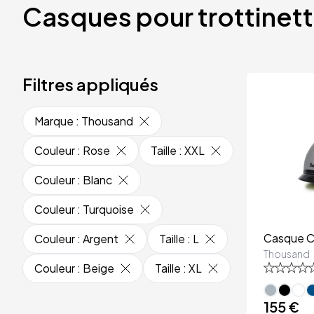
Casques pour trottinet
Filtres appliqués
Marque
:
Thousand
Couleur
:
Rose
Taille
:
XXL
Couleur
:
Blanc
Couleur
:
Turquoise
Casque C
Couleur
:
Argent
Taille
:
L
Thousand
Couleur
:
Beige
Taille
:
XL
155 €