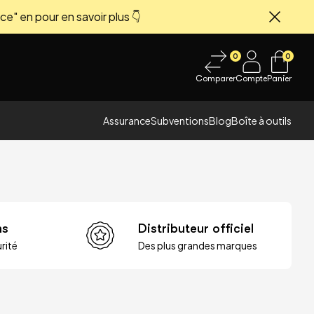
ce" en pour en savoir plus 👇
Fermer
0
0
Comparer
Compte
Panier
Assurance
Subventions
Blog
Boîte à outils
ns
Distributeur officiel
rité
Des plus grandes marques