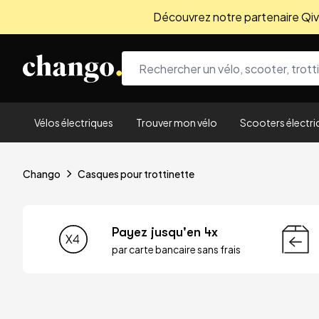
Découvrez notre partenaire Qivio
Skip to content
Vélos électriques
Trouver mon vélo
Scooters électri
Chango
Casques pour trottinette
Payez jusqu'en 4x
par carte bancaire sans frais