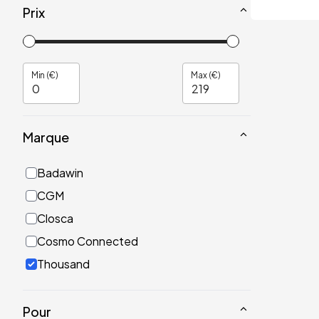
Prix
Min (€)
Max (€)
Marque
Badawin
CGM
Closca
Cosmo Connected
Thousand
Pour