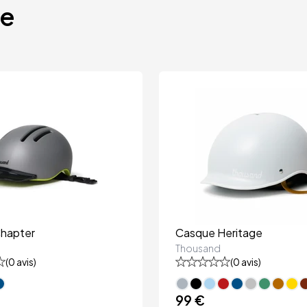
te
hapter
Casque Heritage
Thousand
(
0
avis)
(
0
avis)
99 €