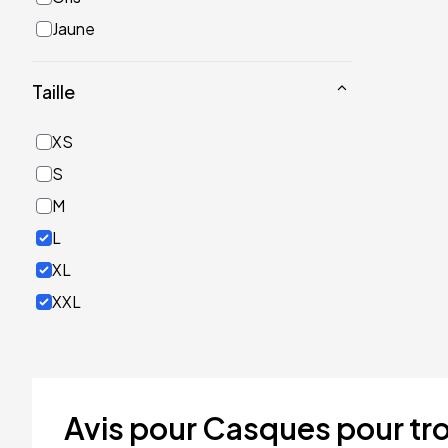
Jaune
Noir
Taille
Or
Rose
XS
Rouge
S
Turquoise
M
Vert
L
XL
XXL
Avis pour Casques pour tro