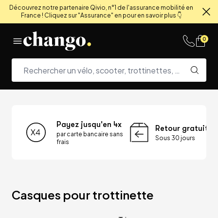
Découvrez notre partenaire Qivio, n°1 de l'assurance mobilité en
France ! Cliquez sur "Assurance" en pour en savoir plus 👇
Fe
Skip to content
0
Payez jusqu'en 4x
Retour gratuit
par carte bancaire sans
Sous 30 jours
frais
Casques pour trottinette