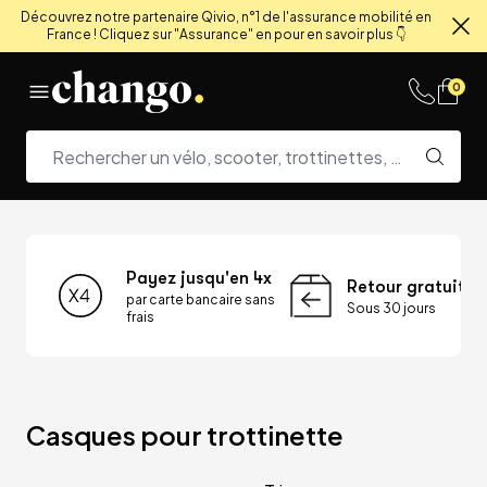
Découvrez notre partenaire Qivio, n°1 de l'assurance mobilité en
France ! Cliquez sur "Assurance" en pour en savoir plus 👇
Fe
Skip to content
0
Payez jusqu'en 4x
Retour gratuit
par carte bancaire sans
Sous 30 jours
frais
Casques pour trottinette