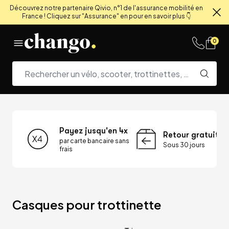
Découvrez notre partenaire Qivio, n°1 de l'assurance mobilité en
France ! Cliquez sur "Assurance" en pour en savoir plus 👇
Fe
Skip to content
0
Payez jusqu'en 4x
Retour gratuit
par carte bancaire sans
Sous 30 jours
frais
Casques pour trottinette