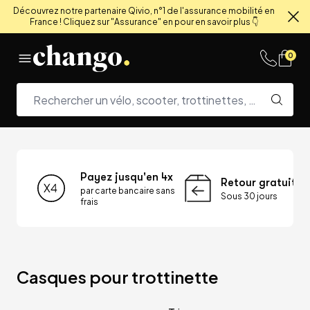
Découvrez notre partenaire Qivio, n°1 de l'assurance mobilité en
France ! Cliquez sur "Assurance" en pour en savoir plus 👇
Fe
Skip to content
0
Payez jusqu'en 4x
Retour gratuit
par carte bancaire sans
Sous 30 jours
frais
Casques pour trottinette