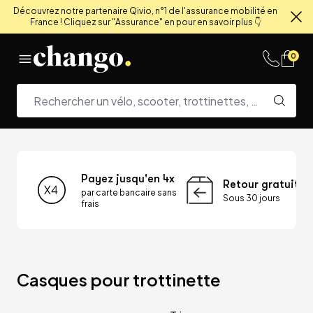
Découvrez notre partenaire Qivio, n°1 de l'assurance mobilité en
France ! Cliquez sur "Assurance" en pour en savoir plus 👇
Fe
Skip to content
0
Payez jusqu'en 4x
Retour gratuit
par carte bancaire sans
Sous 30 jours
frais
Casques pour trottinette