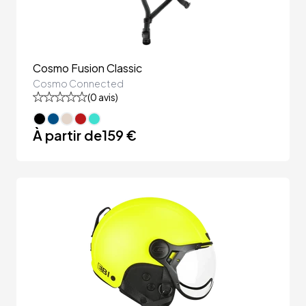
Cosmo Fusion Classic
Cosmo Connected
(
0
avis)
À partir de
159 €