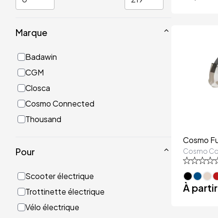
Marque
Badawin
CGM
Closca
Cosmo Connected
Thousand
Cosmo Fus
Pour
Cosmo Co
Scooter électrique
À parti
Trottinette électrique
Vélo électrique