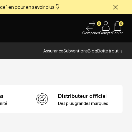
ce" en pour en savoir plus 👇
Fermer
0
0
Comparer
Compte
Panier
Assurance
Subventions
Blog
Boîte à outils
ns
Distributeur officiel
rité
Des plus grandes marques