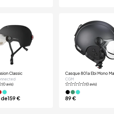
ion Classic
Casque 801a Ebi Mono Ma
nnected
CGM
(
0
avis)
(
0
avis)
r de
159 €
89 €