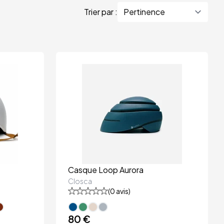
Trier par :
Casque Loop Aurora
Closca
(
0
avis)
80 €