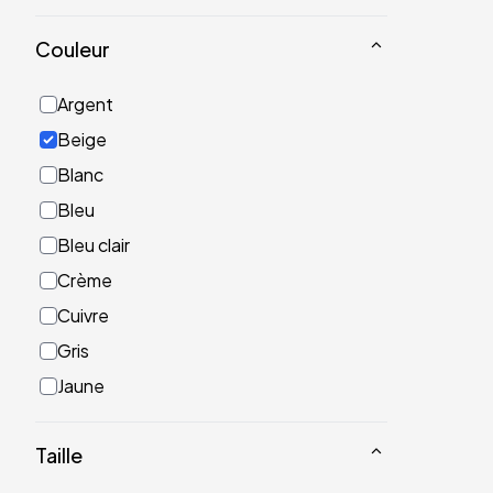
Couleur
Argent
Beige
Blanc
Bleu
Bleu clair
Crème
Cuivre
Gris
Jaune
Noir
Taille
Or
Rose