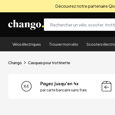
Découvrez notre partenaire Qivio
Skip to content
Vélos électriques
Trouver mon vélo
Scooters électri
Chango
Casques pour trottinette
Payez jusqu'en 4x
par carte bancaire sans frais