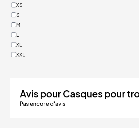
XS
Rouge
S
Turquoise
M
Vert
L
XL
XXL
Avis pour Casques pour tro
Pas encore d'avis