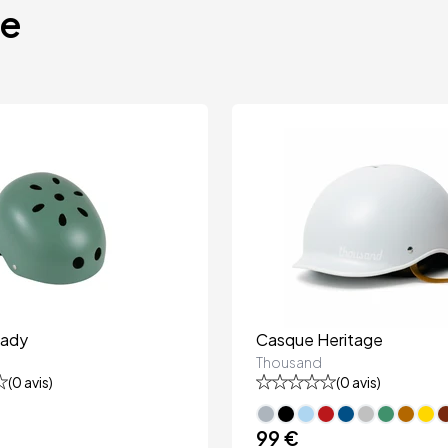
te
Sady
Casque Heritage
Thousand
(
0
avis)
(
0
avis)
99 €