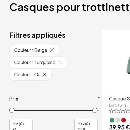
Casques pour trottinet
Filtres appliqués
Couleur
:
Beige
Couleur
:
Turquoise
Couleur
:
Or
Prix
Casque 
Badawin
Min (€)
Max (€)
39,95 €