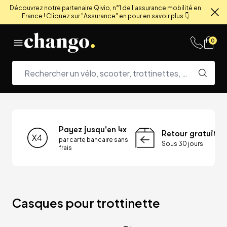
Découvrez notre partenaire Qivio, n°1 de l'assurance mobilité en
France ! Cliquez sur "Assurance" en pour en savoir plus 👇
Fe
Skip to content
0
Payez jusqu'en 4x
Retour gratuit
par carte bancaire sans
Sous 30 jours
frais
Casques pour trottinette