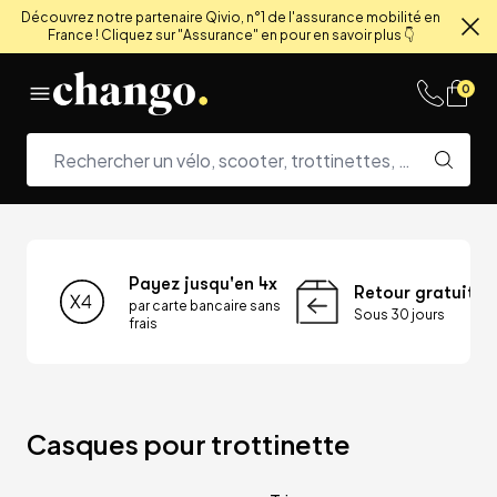
Découvrez notre partenaire Qivio, n°1 de l'assurance mobilité en
France ! Cliquez sur "Assurance" en pour en savoir plus 👇
Fe
Skip to content
0
Payez jusqu'en 4x
Retour gratuit
par carte bancaire sans
Sous 30 jours
frais
Casques pour trottinette