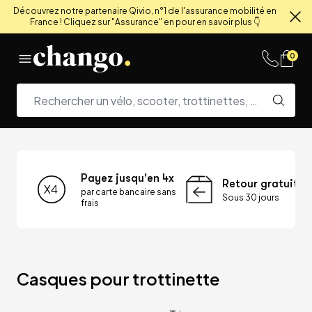
Découvrez notre partenaire Qivio, n°1 de l'assurance mobilité en
France ! Cliquez sur "Assurance" en pour en savoir plus 👇
Fe
Skip to content
0
Payez jusqu'en 4x
Retour gratuit
par carte bancaire sans
Sous 30 jours
frais
Casques pour trottinette