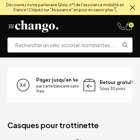
Découvrez notre partenaire Qivio, n°1 de l'assurance mobilité en
France ! Cliquez sur "Assurance" en pour en savoir plus 👇
Fe
Skip to content
0
Payez jusqu'en 4x
Retour gratuit
par carte bancaire sans
Sous 30 jours
frais
Casques pour trottinette