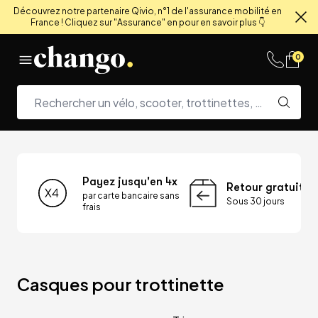
Découvrez notre partenaire Qivio, n°1 de l'assurance mobilité en
France ! Cliquez sur "Assurance" en pour en savoir plus 👇
Fe
Skip to content
0
Payez jusqu'en 4x
Retour gratuit
par carte bancaire sans
Sous 30 jours
frais
Casques pour trottinette