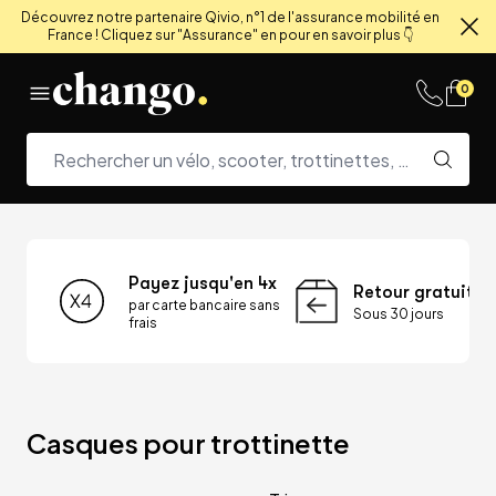
Découvrez notre partenaire Qivio, n°1 de l'assurance mobilité en
France ! Cliquez sur "Assurance" en pour en savoir plus 👇
Fe
Skip to content
0
Payez jusqu'en 4x
Retour gratuit
par carte bancaire sans
Sous 30 jours
frais
Casques pour trottinette