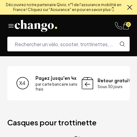
Découvrez notre partenaire Qivio, n°1 de l'assurance mobilité en
France ! Cliquez sur "Assurance" en pour en savoir plus 👇
Fe
Skip to content
0
Payez jusqu'en 4x
Retour gratuit
par carte bancaire sans
Sous 30 jours
frais
Casques pour trottinette