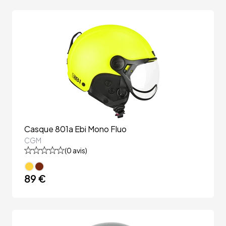
Casque 801a Ebi Mono Fluo
CGM
(
0
avis)
89 €