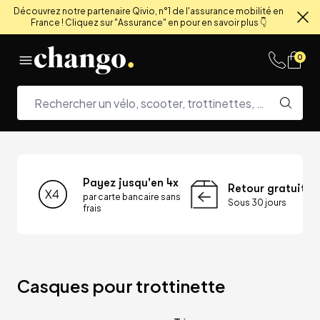
Découvrez notre partenaire Qivio, n°1 de l'assurance mobilité en
France ! Cliquez sur "Assurance" en pour en savoir plus 👇
Fe
Skip to content
0
Payez jusqu'en 4x
Retour gratuit
par carte bancaire sans
Sous 30 jours
frais
Casques pour trottinette