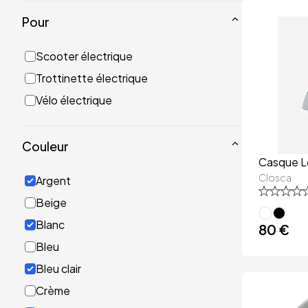
Pour
Scooter électrique
Trottinette électrique
Vélo électrique
Couleur
Casque 
Closca
Argent
Beige
Blanc
80 €
Bleu
Bleu clair
Crème