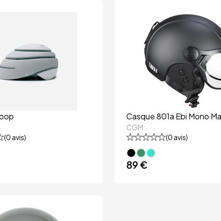
Loop
Casque 801a Ebi Mono Ma
CGM
(
0
avis)
(
0
avis)
89 €