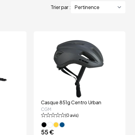
Trier par :
Casque 851g Centro Urban
CGM
(
0
avis)
55 €