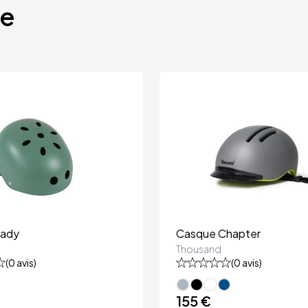
te
Sady
Casque Chapter
Thousand
(
0
avis)
(
0
avis)
155 €