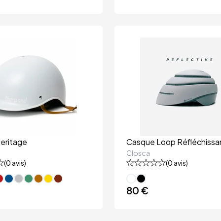
eritage
Casque Loop Réfléchissa
Closca
(
0
avis)
(
0
avis)
80 €