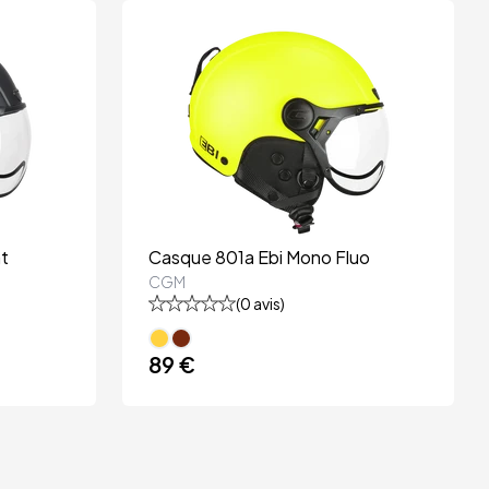
t
Casque 801a Ebi Mono Fluo
CGM
(
0
avis)
89 €