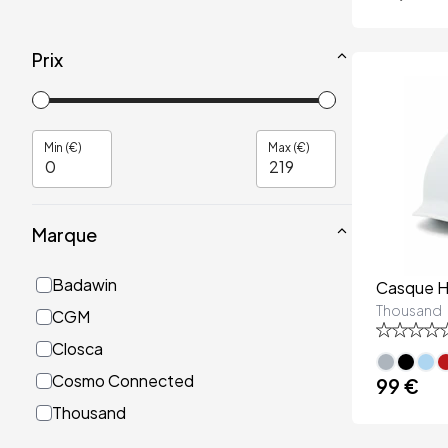
Prix
Min (€)
Max (€)
Marque
Badawin
Casque H
Thousand
CGM
Closca
Cosmo Connected
99 €
Thousand