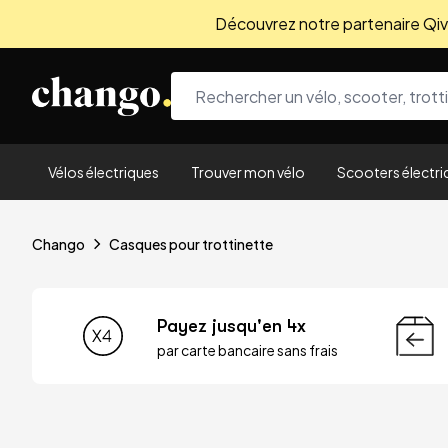
Découvrez notre partenaire Qivio
Skip to content
Vélos électriques
Trouver mon vélo
Scooters électri
Chango
Casques pour trottinette
Payez jusqu'en 4x
par carte bancaire sans frais