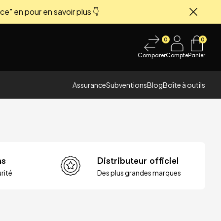
ce" en pour en savoir plus 👇
Fermer
0
0
Comparer
Compte
Panier
Assurance
Subventions
Blog
Boîte à outils
ns
Distributeur officiel
rité
Des plus grandes marques