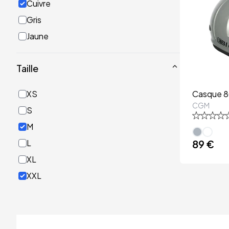
Cuivre
Gris
Jaune
Noir
Taille
Or
Rose
XS
Casque 8
Rouge
CGM
S
Turquoise
M
Vert
L
89 €
XL
XXL