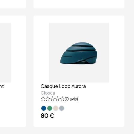
nt
Casque Loop Aurora
Closca
(
0
avis)
80 €