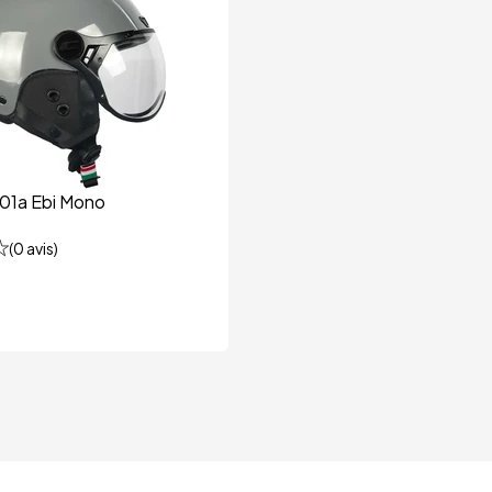
01a Ebi Mono
(
0
avis)