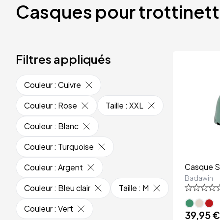
Casques pour trottinet
Filtres appliqués
Couleur
:
Cuivre
Couleur
:
Rose
Taille
:
XXL
Couleur
:
Blanc
Couleur
:
Turquoise
Casque 
Couleur
:
Argent
Badawin
Couleur
:
Bleu clair
Taille
:
M
Couleur
:
Vert
39,95 €