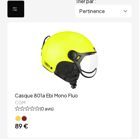
Trier par :
Casque 801a Ebi Mono Fluo
CGM
(
0
avis)
89 €