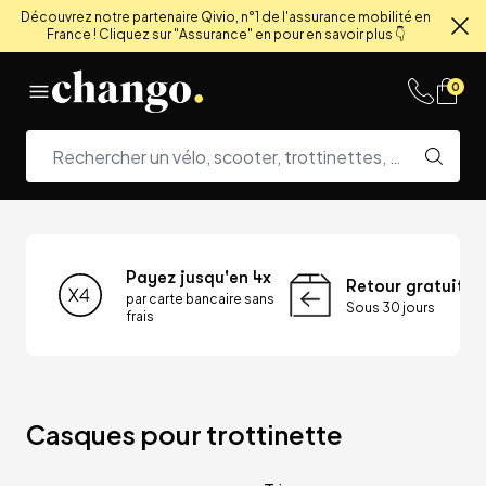
Découvrez notre partenaire Qivio, n°1 de l'assurance mobilité en
France ! Cliquez sur "Assurance" en pour en savoir plus 👇
Fe
Skip to content
0
Payez jusqu'en 4x
Retour gratuit
par carte bancaire sans
Sous 30 jours
frais
Casques pour trottinette