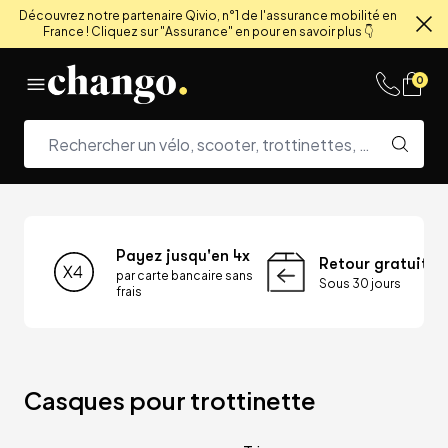
Découvrez notre partenaire Qivio, n°1 de l'assurance mobilité en
France ! Cliquez sur "Assurance" en pour en savoir plus 👇
Fe
Skip to content
0
Payez jusqu'en 4x
Retour gratuit
par carte bancaire sans
Sous 30 jours
frais
Casques pour trottinette