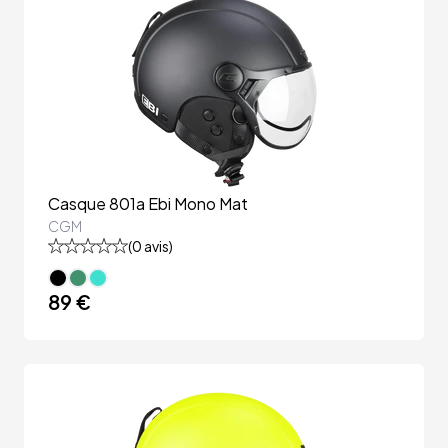
Casque 801a Ebi Mono Mat
CGM
(
0
avis)
89 €