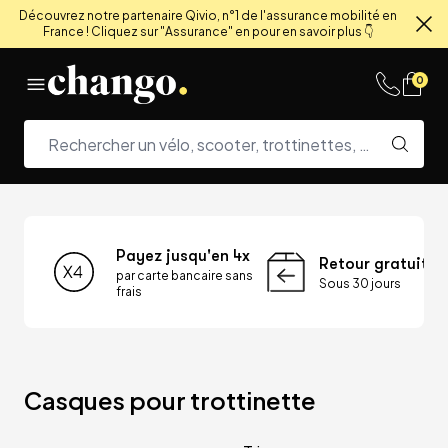
Découvrez notre partenaire Qivio, n°1 de l'assurance mobilité en
France ! Cliquez sur "Assurance" en pour en savoir plus 👇
Fe
Skip to content
0
Payez jusqu'en 4x
Retour gratuit
par carte bancaire sans
Sous 30 jours
frais
Casques pour trottinette