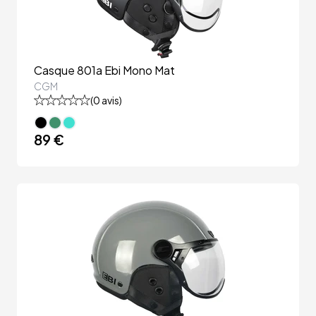
Casque 801a Ebi Mono Mat
CGM
(
0
avis)
89 €