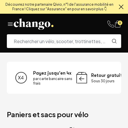
Découvrez notre partenaire Qivio, n°1 de l'assurance mobilité en
France ! Cliquez sur "Assurance" en pour en savoir plus 👇
Fe
Skip to content
0
Payez jusqu'en 4x
Retour gratuit
par carte bancaire sans
Sous 30 jours
frais
Paniers et sacs pour vélo