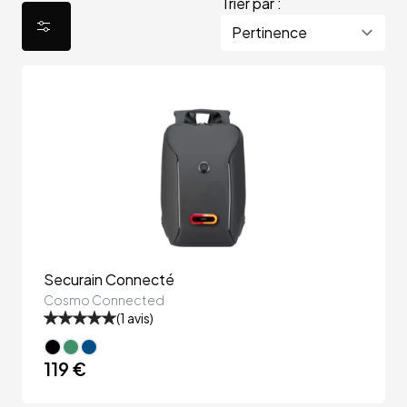
Trier par :
Securain Connecté
Cosmo Connected
(
1
avis)
119 €