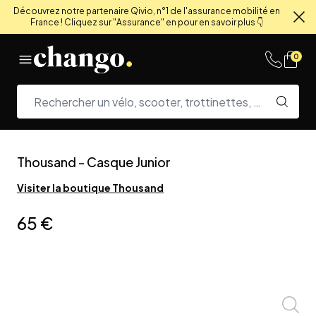
Découvrez notre partenaire Qivio, n°1 de l'assurance mobilité en
France ! Cliquez sur "Assurance" en pour en savoir plus 👇
Fe
Skip to content
0
Thousand
-
Casque Junior
Visiter la boutique
Thousand
65 €