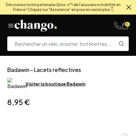
Découvrez notre partenaire Qivio, n°1 de l'assurance mobilité en
France ! Cliquez sur "Assurance" en pour en savoir plus 👇
Fe
Skip to content
0
Badawin
-
Lacets reflectives
Visiter la boutique
Badawin
8,95 €