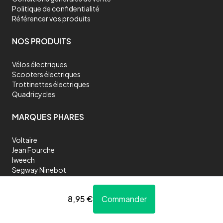
Politique de confidentialité
Référencer vos produits
NOS PRODUITS
Vélos électriques
Scooters électriques
Trottinettes électriques
Quadricycles
MARQUES PHARES
Voltaire
Jean Fourche
Iweech
Segway Ninebot
Silence
Bocyclo
8,95 €
Commander
Shiftbikes