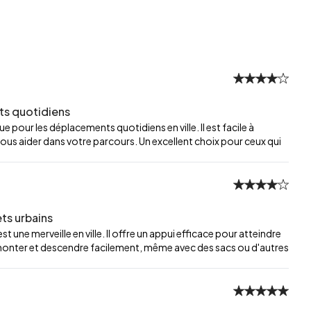
ets quotidiens
e pour les déplacements quotidiens en ville. Il est facile à
vous aider dans votre parcours. Un excellent choix pour ceux qui
ets urbains
t une merveille en ville. Il offre un appui efficace pour atteindre
monter et descendre facilement, même avec des sacs ou d'autres