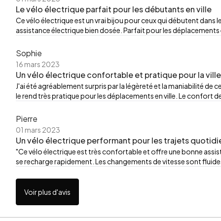
Le vélo électrique parfait pour les débutants en ville
Ce vélo électrique est un vrai bijou pour ceux qui débutent dans le
assistance électrique bien dosée. Parfait pour les déplacements en v
Sophie
16 mars 2023
Un vélo électrique confortable et pratique pour la ville
J'ai été agréablement surpris par la légèreté et la maniabilité de 
le rend très pratique pour les déplacements en ville. Le confort
Pierre
01 mars 2023
Un vélo électrique performant pour les trajets quotidi
"Ce vélo électrique est très confortable et offre une bonne ass
se recharge rapidement. Les changements de vitesse sont fluides 
Voir plus d'avis