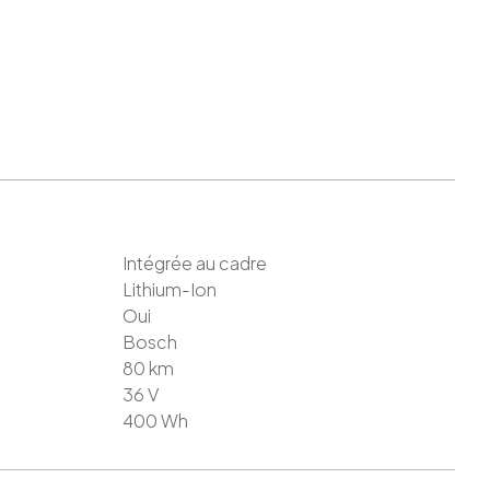
Intégrée au cadre
Lithium-Ion
Oui
Bosch
80
km
36
V
400
Wh