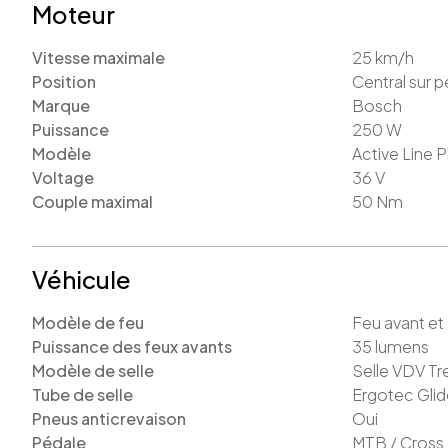
Moteur
Vitesse maximale
25
km/h
Position
Central sur p
Marque
Bosch
Puissance
250
W
Modèle
Active Line P
Voltage
36
V
Couple maximal
50
Nm
Véhicule
Modèle de feu
Feu avant et 
Puissance des feux avants
35
lumens
Modèle de selle
Selle VDV Tr
Tube de selle
Ergotec Glid
Pneus anticrevaison
Oui
Pédale
MTB / Cross