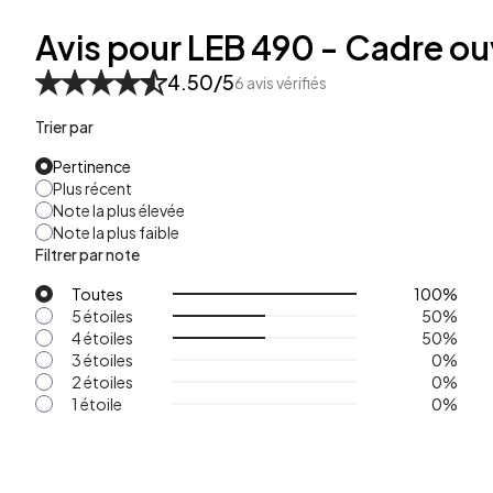
Avis pour LEB 490 - Cadre ou
4.50
/5
6
avis vérifiés
Trier par
Pertinence
Plus récent
Note la plus élevée
Note la plus faible
Filtrer par note
Toutes
100
%
5 étoiles
50
%
4 étoiles
50
%
3 étoiles
0
%
2 étoiles
0
%
1 étoile
0
%