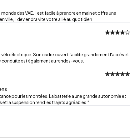
 monde des VAE. Il est facile à prendre en main et offre une
ille, il deviendra vite votre allié au quotidien.
ce vélo électrique. Son cadre ouvert facilite grandement l'accès et
 de conduite est également au rendez-vous.
ens
istance pour les montées. La batterie a une grande autonomie et
et la suspension rend les trajets agréables."