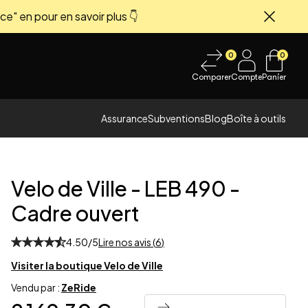
ce" en pour en savoir plus 👇
Fermer
0
0
Comparer
Compte
Panier
Assurance
Subventions
Blog
Boîte à outils
Velo de Ville
-
LEB 490 -
Cadre ouvert
4.50
/5
Lire nos avis (
6
)
 image
Visiter la boutique
Velo de Ville
Vendu par :
ZeRide