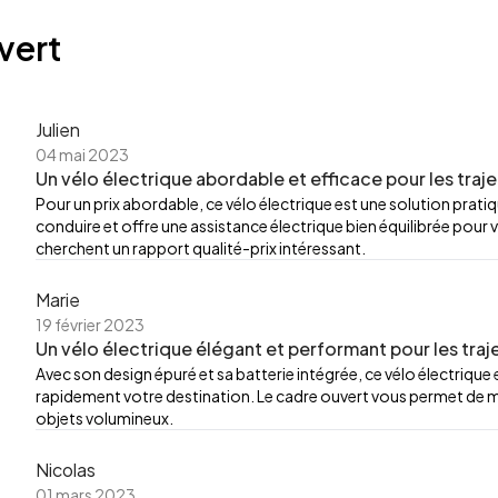
vert
Julien
04 mai 2023
Un vélo électrique abordable et efficace pour les traj
Pour un prix abordable, ce vélo électrique est une solution pratiqu
conduire et offre une assistance électrique bien équilibrée pour 
cherchent un rapport qualité-prix intéressant.
Marie
19 février 2023
Un vélo électrique élégant et performant pour les traj
Avec son design épuré et sa batterie intégrée, ce vélo électrique es
rapidement votre destination. Le cadre ouvert vous permet de 
objets volumineux.
Nicolas
01 mars 2023