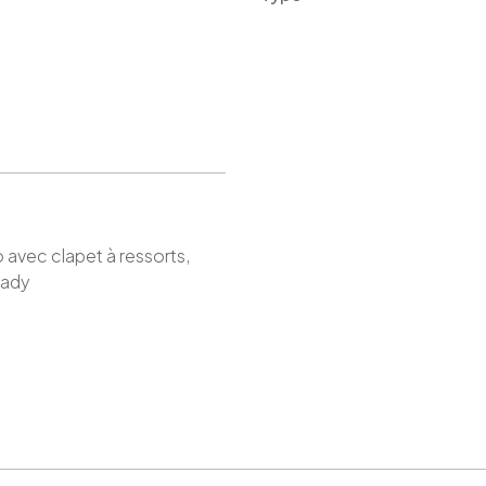
 avec clapet à ressorts,
eady