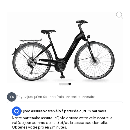
Zoom
Payez jusqu’en 4x sans frais par carte bancaire.
Qivio assure votre vélo à partir de 3,90 € par mois
Notre partenaire assureur Qivio couvre votre vélo contre le
vol (de jour comme de nuit) et/ou la casse accidentelle.
Obtenez votre prix en 2 minutes.