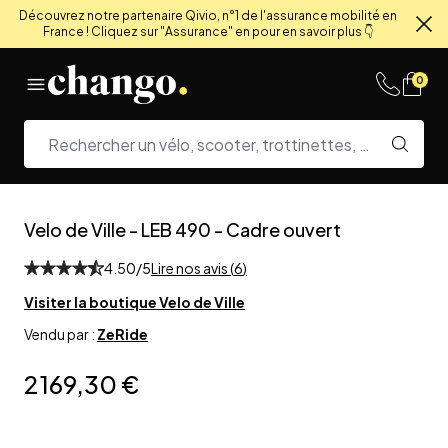
Découvrez notre partenaire Qivio, n°1 de l'assurance mobilité en
France ! Cliquez sur "Assurance" en pour en savoir plus 👇
Fe
Skip to content
0
Velo de Ville
-
LEB 490 - Cadre ouvert
4.50
/5
Lire nos avis (
6
)
Visiter la boutique
Velo de Ville
Vendu par :
ZeRide
2 169,30 €