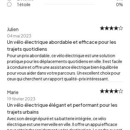
1 étoile
0
%
Julien
04 mai 2023
Un vélo électrique abordable et efficace pour les
trajets quotidiens
Pour un prix abordable, ce vélo électrique est une solution
pratique pour les déplacements quotidiens en ville. Il est facile
à conduire et offre une assistance électrique bien équilibrée
pour vous aider dans votre parcours. Un excellent choix pour
ceux qui cherchent un rapport qualité-prix intéressant.
Marie
19 février 2023
Un vélo électrique élégant et performant pour les
trajets urbains
Avec son design épuré et sa batterie intégrée, ce vélo
électrique est une merveille en ville. Il offre un appui efficace
pour atteindre rapidement votre destination. Le cadre ouvert