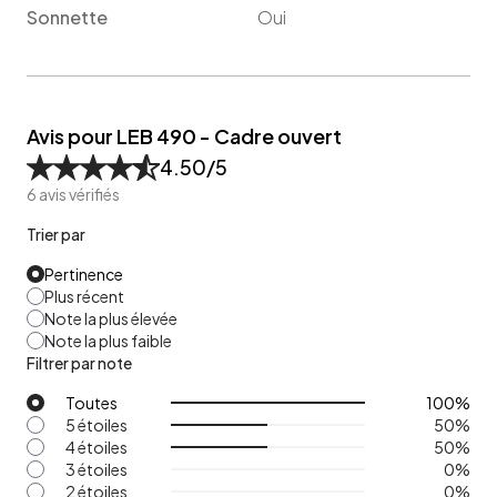
Sonnette
Oui
Avis pour LEB 490 - Cadre ouvert
4.50
/5
6
avis vérifiés
Trier par
Pertinence
Plus récent
Note la plus élevée
Note la plus faible
Filtrer par note
Toutes
100
%
5 étoiles
50
%
4 étoiles
50
%
3 étoiles
0
%
2 étoiles
0
%