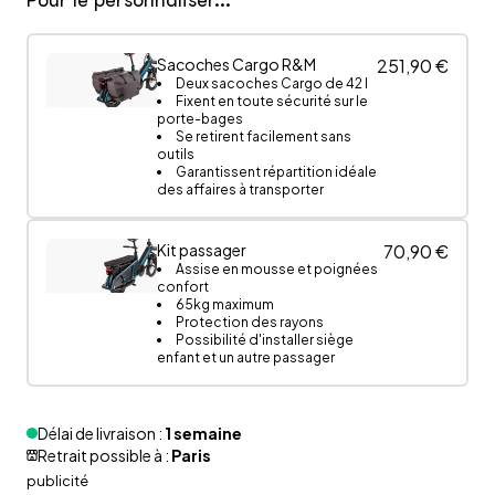
Pour le personnaliser...
Sacoches Cargo R&M
251,90 €
Deux sacoches Cargo de 42 l
Fixent en toute sécurité sur le
porte-bages
Se retirent facilement sans
outils
Garantissent répartition idéale
des affaires à transporter
Kit passager
70,90 €
Assise en mousse et poignées
confort
65kg maximum
Protection des rayons
Possibilité d'installer siège
enfant et un autre passager
Kit safety bar
202,80 €
Délai de livraison :
1 semaine
Barre extérieure solide
Retrait possible à :
Paris
assure la sécurité
Deuxième barre protège les
publicité
mains et les bras