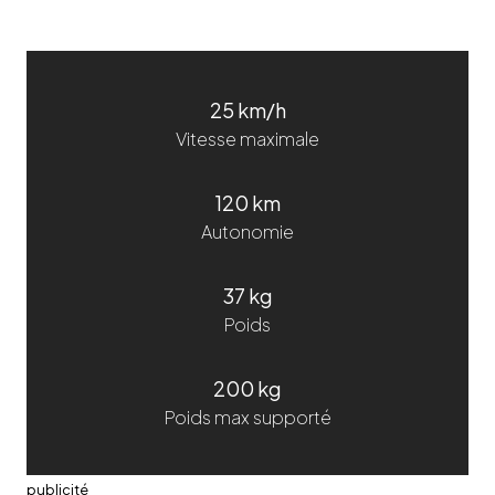
25 km/h
Vitesse maximale
120 km
Autonomie
37 kg
Poids
200 kg
Poids max supporté
publicité