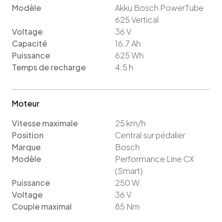
Modèle
Akku Bosch PowerTube
625 Vertical
Voltage
36
V
Capacité
16.7
Ah
Puissance
625
Wh
Temps de recharge
4.5
h
Moteur
Vitesse maximale
25
km/h
Position
Central sur pédalier
Marque
Bosch
Modèle
Performance Line CX
(Smart)
Puissance
250
W
Voltage
36
V
Couple maximal
85
Nm