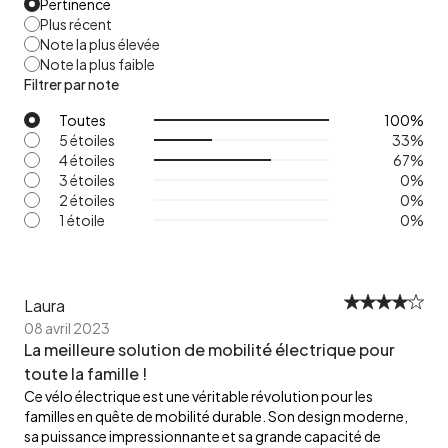
Pertinence
Plus récent
Note la plus élevée
Note la plus faible
Filtrer par note
Toutes
100
%
5 étoiles
33
%
4 étoiles
67
%
3 étoiles
0
%
2 étoiles
0
%
1 étoile
0
%
Laura
08 avril 2023
La meilleure solution de mobilité électrique pour
toute la famille !
Ce vélo électrique est une véritable révolution pour les
familles en quête de mobilité durable. Son design moderne,
sa puissance impressionnante et sa grande capacité de