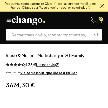
Découvrez notre partenaire Qivio, n°1 de l'assurance mobilité en
France ! Cliquez sur "Assurance" en pour en savoir plus 👇
Fe
Skip to content
0
Riese & Müller
-
Multicharger GT Family
4.33
/5
Lire nos avis (
3
)
Visiter la boutique
Riese & Müller
3 674,30 €