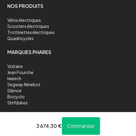
NOS PRODUITS
Vélos électriques
Scooters électriques
Trottinettes électriques
Quadricycles
MARQUES PHARES
Voltaire
Jean Fourche
Iweech
Segway Ninebot
Silence
Bocyclo
Shiftbikes
3 674,30 €
Commander
©
2026
Chango