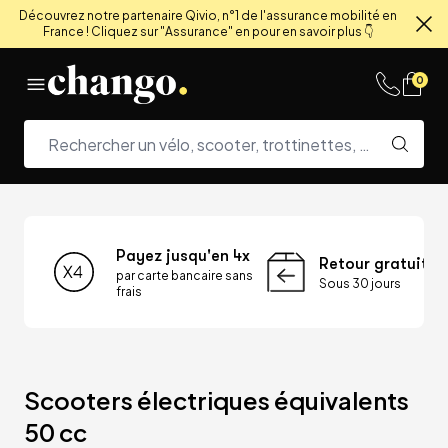
Découvrez notre partenaire Qivio, n°1 de l'assurance mobilité en
France ! Cliquez sur "Assurance" en pour en savoir plus 👇
Fe
Skip to content
0
Payez jusqu'en 4x
Retour gratuit
par carte bancaire sans
Sous 30 jours
frais
Scooters électriques équivalents 
50 cc