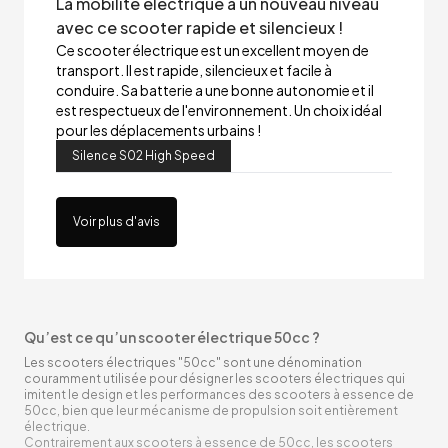
La mobilité électrique à un nouveau niveau
avec ce scooter rapide et silencieux !
Ce scooter électrique est un excellent moyen de
transport. Il est rapide, silencieux et facile à
conduire. Sa batterie a une bonne autonomie et il
est respectueux de l'environnement. Un choix idéal
pour les déplacements urbains !
Silence S02 High Speed
Voir plus d'avis
Qu’est ce qu’un scooter électrique 50cc ?
Les scooters électriques "50cc" sont une dénomination
couramment utilisée pour désigner les scooters électriques qui
imitent le design et les performances des scooters à essence de
50cc, bien que leur mécanisme de propulsion soit entièrement
électrique.
Contrairement aux scooters à essence de 50cc, les scooters