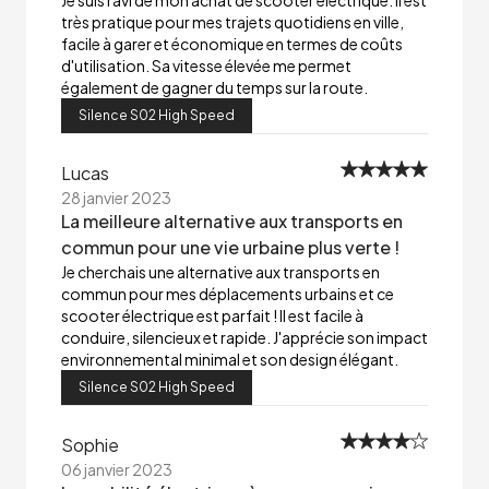
Je suis ravi de mon achat de scooter électrique. Il est
très pratique pour mes trajets quotidiens en ville,
facile à garer et économique en termes de coûts
d'utilisation. Sa vitesse élevée me permet
également de gagner du temps sur la route.
Silence S02 High Speed
Lucas
28 janvier 2023
La meilleure alternative aux transports en
commun pour une vie urbaine plus verte !
Je cherchais une alternative aux transports en
commun pour mes déplacements urbains et ce
scooter électrique est parfait ! Il est facile à
conduire, silencieux et rapide. J'apprécie son impact
environnemental minimal et son design élégant.
Silence S02 High Speed
Sophie
06 janvier 2023