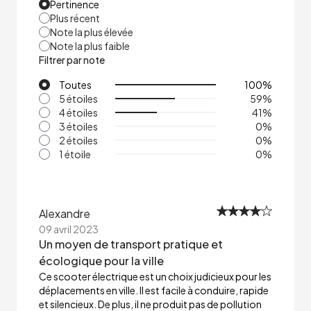
Pertinence
Plus récent
Note la plus élevée
Note la plus faible
Filtrer par note
Toutes
100
%
5 étoiles
59
%
4 étoiles
41
%
3 étoiles
0
%
2 étoiles
0
%
1 étoile
0
%
Alexandre
09 avril 2023
Un moyen de transport pratique et
écologique pour la ville
Ce scooter électrique est un choix judicieux pour les
déplacements en ville. Il est facile à conduire, rapide
et silencieux. De plus, il ne produit pas de pollution