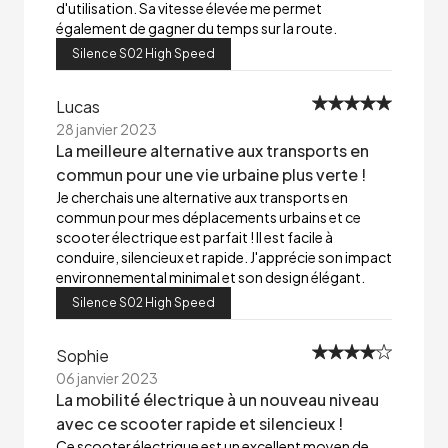
d'utilisation. Sa vitesse élevée me permet
également de gagner du temps sur la route.
Silence S02 High Speed
Lucas
28 janvier 2023
La meilleure alternative aux transports en
commun pour une vie urbaine plus verte !
Je cherchais une alternative aux transports en
commun pour mes déplacements urbains et ce
scooter électrique est parfait ! Il est facile à
conduire, silencieux et rapide. J'apprécie son impact
environnemental minimal et son design élégant.
Silence S02 High Speed
Sophie
06 janvier 2023
La mobilité électrique à un nouveau niveau
avec ce scooter rapide et silencieux !
Ce scooter électrique est un excellent moyen de