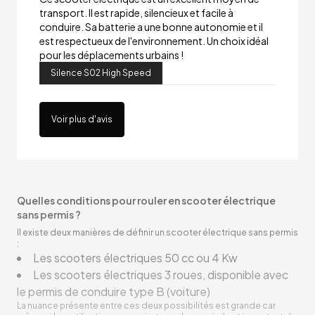
transport. Il est rapide, silencieux et facile à
conduire. Sa batterie a une bonne autonomie et il
est respectueux de l'environnement. Un choix idéal
pour les déplacements urbains !
Silence S02 High Speed
Voir plus d'avis
Quelles conditions pour rouler en scooter électrique
sans permis ?
Il existe deux manières de définir un scooter électrique sans permis
:
Les scooters électriques 50 cc ou 4 Kw
Les scooters électriques 3 roues, disponible avec
le permis de conduire type B (voiture)
La nuance présente entre ces deux possibilités est grande car