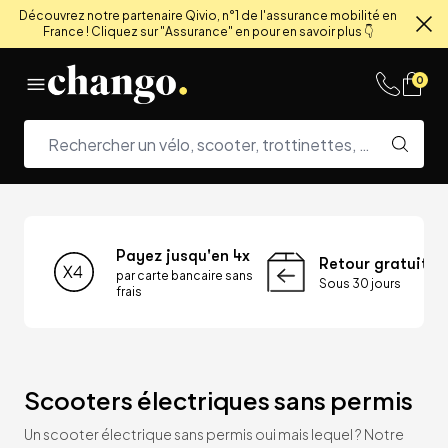
Découvrez notre partenaire Qivio, n°1 de l'assurance mobilité en
France ! Cliquez sur "Assurance" en pour en savoir plus 👇
Fe
Skip to content
0
Payez jusqu'en 4x
Retour gratuit
par carte bancaire sans
Sous 30 jours
frais
Scooters électriques sans permis
Un scooter électrique sans permis oui mais lequel ? Notre