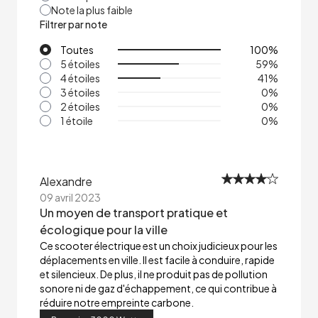
Note la plus faible
Filtrer par note
Toutes
100
%
5 étoiles
59
%
4 étoiles
41
%
3 étoiles
0
%
2 étoiles
0
%
1 étoile
0
%
Alexandre
09 avril 2023
Un moyen de transport pratique et
écologique pour la ville
Ce scooter électrique est un choix judicieux pour les
déplacements en ville. Il est facile à conduire, rapide
et silencieux. De plus, il ne produit pas de pollution
sonore ni de gaz d'échappement, ce qui contribue à
réduire notre empreinte carbone.