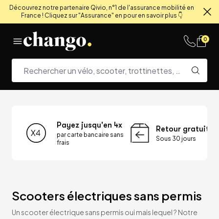
Découvrez notre partenaire Qivio, n°1 de l'assurance mobilité en
France ! Cliquez sur "Assurance" en pour en savoir plus 👇
Fe
Skip to content
0
Payez jusqu'en 4x
Retour gratuit
par carte bancaire sans
Sous 30 jours
frais
Scooters électriques sans permis
Un scooter électrique sans permis oui mais lequel ? Notre