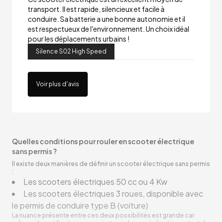
transport. Il est rapide, silencieux et facile à
conduire. Sa batterie a une bonne autonomie et il
est respectueux de l'environnement. Un choix idéal
pour les déplacements urbains !
Silence S02 High Speed
Voir plus d'avis
Quelles conditions pour rouler en scooter électrique
sans permis ?
Il existe deux manières de définir un scooter électrique sans permis
:
Les scooters électriques 50 cc ou 4 Kw
Les scooters électriques 3 roues, disponible avec
le permis de conduire type B (voiture)
La nuance présente entre ces deux possibilités est grande car