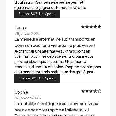
d'utilisation. Sa vitesse élevée me permet
également de gagner du temps sur la route.
Silence S02 High Speed
Lucas
28 janvier 2023
La meilleure alternative aux transports en
commun pour une vie urbaine plus verte !
Je cherchais une alternative aux transports en
commun pour mes déplacements urbains et ce
scooter électrique est parfait ! Il est facile à
conduire, silencieux et rapide. J'apprécie son impact
environnemental minimal et son design élégant.
Silence S02 High Speed
Sophie
06 janvier 2023
La mobilité électrique à un nouveau niveau
avec ce scooter rapide et silencieux !
Ce scooter électrique est un excellent moyen de