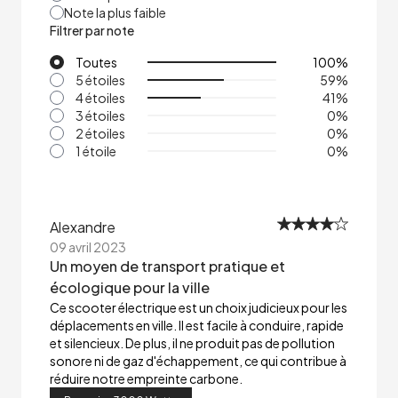
Note la plus faible
Filtrer par note
Toutes
100
%
5 étoiles
59
%
4 étoiles
41
%
3 étoiles
0
%
2 étoiles
0
%
1 étoile
0
%
Alexandre
09 avril 2023
Un moyen de transport pratique et
écologique pour la ville
Ce scooter électrique est un choix judicieux pour les
déplacements en ville. Il est facile à conduire, rapide
et silencieux. De plus, il ne produit pas de pollution
sonore ni de gaz d'échappement, ce qui contribue à
réduire notre empreinte carbone.