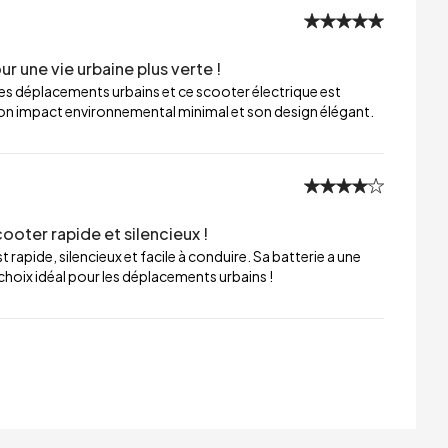
r une vie urbaine plus verte !
es déplacements urbains et ce scooter électrique est
cie son impact environnemental minimal et son design élégant.
ooter rapide et silencieux !
 rapide, silencieux et facile à conduire. Sa batterie a une
hoix idéal pour les déplacements urbains !