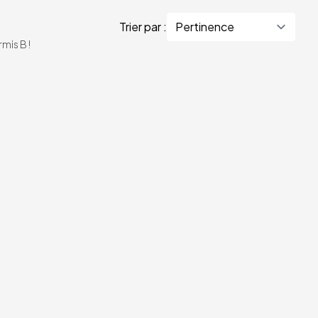
Trier par :
mis B !