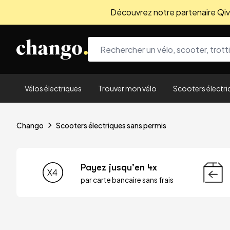
Découvrez notre partenaire Qivio
Skip to content
Vélos électriques
Trouver mon vélo
Scooters électri
Chango
Scooters électriques sans permis
Payez jusqu'en 4x
par carte bancaire sans frais