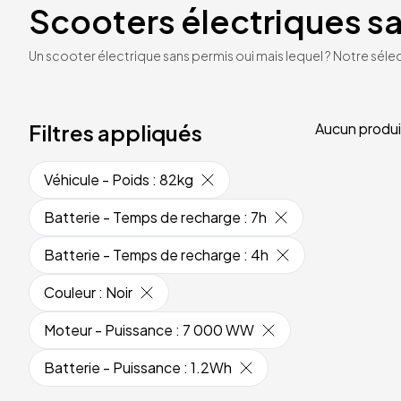
Scooters électriques s
Un scooter électrique sans permis oui mais lequel ? Notre sélec
Filtres appliqués
Aucun produi
Véhicule - Poids
:
82kg
Batterie - Temps de recharge
:
7h
Batterie - Temps de recharge
:
4h
Couleur
:
Noir
Moteur - Puissance
:
7 000 WW
Batterie - Puissance
:
1.2Wh