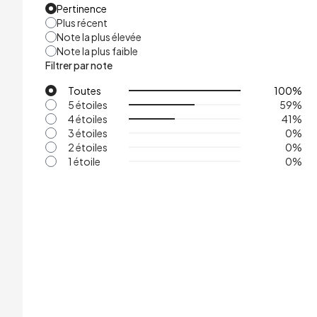
Pertinence
Plus récent
Note la plus élevée
Note la plus faible
Filtrer par note
Toutes
100
%
5 étoiles
59
%
4 étoiles
41
%
3 étoiles
0
%
2 étoiles
0
%
1 étoile
0
%