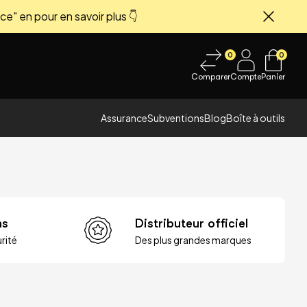
ce" en pour en savoir plus 👇
Fermer
0
0
Comparer
Compte
Panier
Assurance
Subventions
Blog
Boîte à outils
ns
Distributeur officiel
rité
Des plus grandes marques