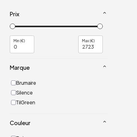
Prix
Min (€)
Max (€)
Marque
Brumaire
Silence
TilGreen
Couleur