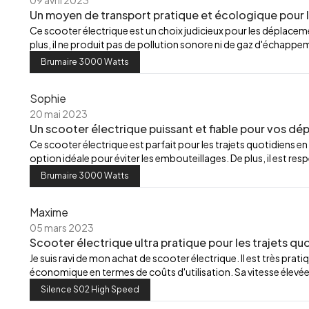
09 avril 2023
Un moyen de transport pratique et écologique pour la
Ce scooter électrique est un choix judicieux pour les déplacements
plus, il ne produit pas de pollution sonore ni de gaz d'échappe
Brumaire 3000 Watts
Sophie
20 mai 2023
Un scooter électrique puissant et fiable pour vos d
Ce scooter électrique est parfait pour les trajets quotidiens en 
option idéale pour éviter les embouteillages. De plus, il est 
Brumaire 3000 Watts
Maxime
05 mars 2023
Scooter électrique ultra pratique pour les trajets quot
Je suis ravi de mon achat de scooter électrique. Il est très pratiq
économique en termes de coûts d'utilisation. Sa vitesse élevé
Silence S02 High Speed