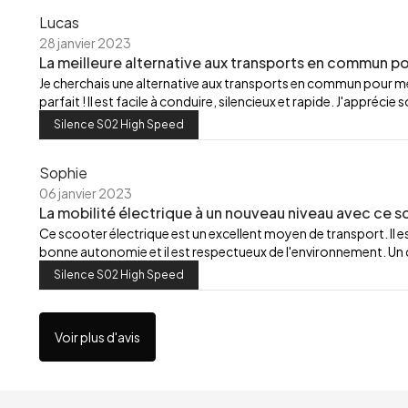
Lucas
28 janvier 2023
La meilleure alternative aux transports en commun pou
Je cherchais une alternative aux transports en commun pour m
parfait ! Il est facile à conduire, silencieux et rapide. J'appré
Silence S02 High Speed
Sophie
06 janvier 2023
La mobilité électrique à un nouveau niveau avec ce sc
Ce scooter électrique est un excellent moyen de transport. Il est
bonne autonomie et il est respectueux de l'environnement. Un c
Silence S02 High Speed
Voir plus d'avis