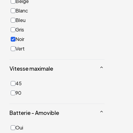
Beige
Blanc
Bleu
Gris
Noir
Vert
Vitesse maximale
45
90
Batterie - Amovible
Oui