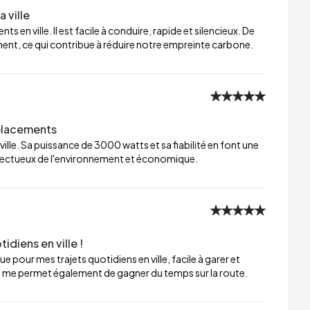
 ville
 en ville. Il est facile à conduire, rapide et silencieux. De
ment, ce qui contribue à réduire notre empreinte carbone.
éplacements
ville. Sa puissance de 3000 watts et sa fiabilité en font une
respectueux de l'environnement et économique.
idiens en ville !
ue pour mes trajets quotidiens en ville, facile à garer et
e me permet également de gagner du temps sur la route.