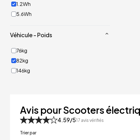
1.2Wh
5.6Wh
Véhicule - Poids
76kg
82kg
146kg
Avis pour Scooters électri
4.59
/5
17
avis vérifiés
Trier par