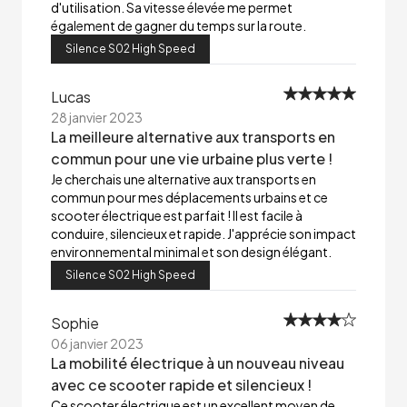
d'utilisation. Sa vitesse élevée me permet
également de gagner du temps sur la route.
Silence S02 High Speed
Lucas
28 janvier 2023
La meilleure alternative aux transports en
commun pour une vie urbaine plus verte !
Je cherchais une alternative aux transports en
commun pour mes déplacements urbains et ce
scooter électrique est parfait ! Il est facile à
conduire, silencieux et rapide. J'apprécie son impact
environnemental minimal et son design élégant.
Silence S02 High Speed
Sophie
06 janvier 2023
La mobilité électrique à un nouveau niveau
avec ce scooter rapide et silencieux !
Ce scooter électrique est un excellent moyen de