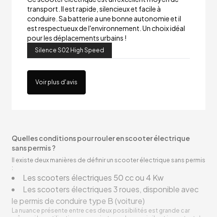
transport. Il est rapide, silencieux et facile à
conduire. Sa batterie a une bonne autonomie et il
est respectueux de l'environnement. Un choix idéal
pour les déplacements urbains !
Silence S02 High Speed
Voir plus d'avis
Quelles conditions pour rouler en scooter électrique
sans permis ?
Il existe deux manières de définir un scooter électrique sans permis
:
Les scooters électriques 50 cc ou 4 Kw
Les scooters électriques 3 roues, disponible avec
le permis de conduire type B (voiture)
La nuance présente entre ces deux possibilités est grande car