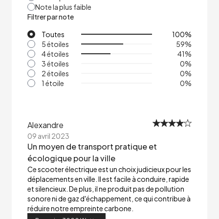
Note la plus faible
Filtrer par note
Toutes
100
%
5 étoiles
59
%
4 étoiles
41
%
3 étoiles
0
%
2 étoiles
0
%
1 étoile
0
%
Alexandre
09 avril 2023
Un moyen de transport pratique et
écologique pour la ville
Ce scooter électrique est un choix judicieux pour les
déplacements en ville. Il est facile à conduire, rapide
et silencieux. De plus, il ne produit pas de pollution
sonore ni de gaz d'échappement, ce qui contribue à
réduire notre empreinte carbone.