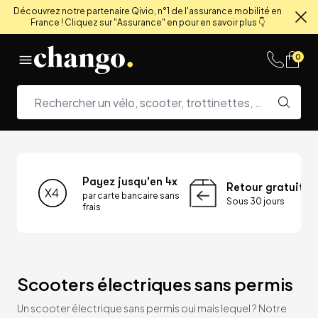
Découvrez notre partenaire Qivio, n°1 de l'assurance mobilité en
France ! Cliquez sur "Assurance" en pour en savoir plus 👇
Fe
Skip to content
0
Payez jusqu'en 4x
Retour gratuit
par carte bancaire sans
Sous 30 jours
frais
Scooters électriques sans permis
Un scooter électrique sans permis oui mais lequel ? Notre