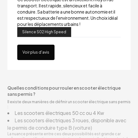
transport. Il est rapide, silencieux et facile à
conduire. Sa batterie a une bonne autonomie et il
est respectueux de l'environnement. Un choix idéal
pour les déplacements urbains !
Silence S02 High Speed
Voir plus d'avis
Quelles conditions pour rouler en scooter électrique
sans permis ?
Il existe deux manières de définir un scooter électrique sans permis
:
Les scooters électriques 50 cc ou 4 Kw
Les scooters électriques 3 roues, disponible avec
le permis de conduire type B (voiture)
La nuance présente entre ces deux possibilités est grande car