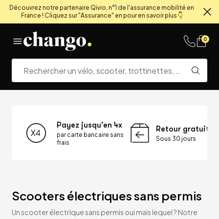
Découvrez notre partenaire Qivio, n°1 de l'assurance mobilité en
France ! Cliquez sur "Assurance" en pour en savoir plus 👇
Fe
Skip to content
0
Payez jusqu'en 4x
Retour gratuit
par carte bancaire sans
Sous 30 jours
frais
Scooters électriques sans permis
Un scooter électrique sans permis oui mais lequel ? Notre