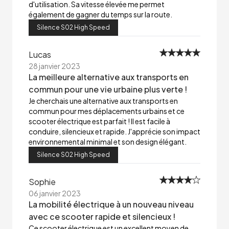
d'utilisation. Sa vitesse élevée me permet
également de gagner du temps sur la route.
Silence S02 High Speed
Lucas
28 janvier 2023
La meilleure alternative aux transports en
commun pour une vie urbaine plus verte !
Je cherchais une alternative aux transports en
commun pour mes déplacements urbains et ce
scooter électrique est parfait ! Il est facile à
conduire, silencieux et rapide. J'apprécie son impact
environnemental minimal et son design élégant.
Silence S02 High Speed
Sophie
06 janvier 2023
La mobilité électrique à un nouveau niveau
avec ce scooter rapide et silencieux !
Ce scooter électrique est un excellent moyen de