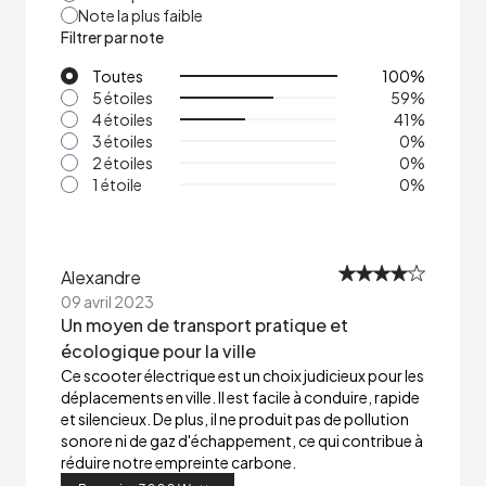
Note la plus faible
Filtrer par note
Toutes
100
%
5 étoiles
59
%
4 étoiles
41
%
3 étoiles
0
%
2 étoiles
0
%
1 étoile
0
%
Alexandre
09 avril 2023
Un moyen de transport pratique et
écologique pour la ville
Ce scooter électrique est un choix judicieux pour les
déplacements en ville. Il est facile à conduire, rapide
et silencieux. De plus, il ne produit pas de pollution
sonore ni de gaz d'échappement, ce qui contribue à
réduire notre empreinte carbone.