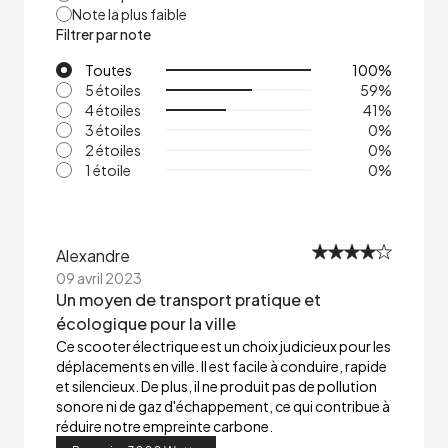
Note la plus faible
Filtrer par note
Toutes
100
%
5 étoiles
59
%
4 étoiles
41
%
3 étoiles
0
%
2 étoiles
0
%
1 étoile
0
%
Alexandre
09 avril 2023
Un moyen de transport pratique et
écologique pour la ville
Ce scooter électrique est un choix judicieux pour les
déplacements en ville. Il est facile à conduire, rapide
et silencieux. De plus, il ne produit pas de pollution
sonore ni de gaz d'échappement, ce qui contribue à
réduire notre empreinte carbone.