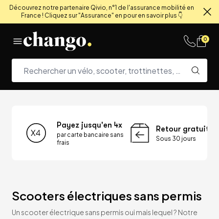
Découvrez notre partenaire Qivio, n°1 de l'assurance mobilité en
France ! Cliquez sur "Assurance" en pour en savoir plus 👇
Fe
Skip to content
0
Payez jusqu'en 4x
Retour gratuit
par carte bancaire sans
Sous 30 jours
frais
Scooters électriques sans permis
Un scooter électrique sans permis oui mais lequel ? Notre