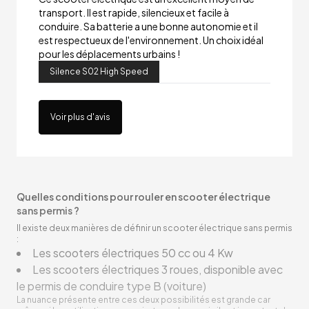
transport. Il est rapide, silencieux et facile à
conduire. Sa batterie a une bonne autonomie et il
est respectueux de l'environnement. Un choix idéal
pour les déplacements urbains !
Silence S02 High Speed
Voir plus d'avis
Quelles conditions pour rouler en scooter électrique
sans permis ?
Il existe deux manières de définir un scooter électrique sans permis
:
Les scooters électriques 50 cc ou 4 Kw
Les scooters électriques 3 roues, disponible avec
le permis de conduire type B (voiture)
La nuance présente entre ces deux possibilités est grande car