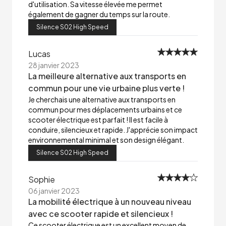
d'utilisation. Sa vitesse élevée me permet
également de gagner du temps sur la route.
Silence S02 High Speed
Lucas
28 janvier 2023
La meilleure alternative aux transports en
commun pour une vie urbaine plus verte !
Je cherchais une alternative aux transports en
commun pour mes déplacements urbains et ce
scooter électrique est parfait ! Il est facile à
conduire, silencieux et rapide. J'apprécie son impact
environnemental minimal et son design élégant.
Silence S02 High Speed
Sophie
06 janvier 2023
La mobilité électrique à un nouveau niveau
avec ce scooter rapide et silencieux !
Ce scooter électrique est un excellent moyen de