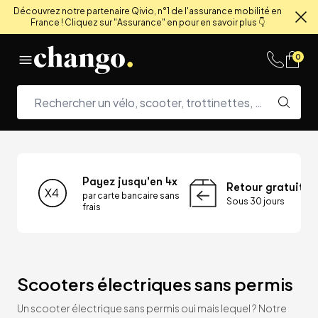
Découvrez notre partenaire Qivio, n°1 de l'assurance mobilité en
France ! Cliquez sur "Assurance" en pour en savoir plus 👇
Fe
Skip to content
0
Payez jusqu'en 4x
Retour gratuit
par carte bancaire sans
Sous 30 jours
frais
Scooters électriques sans permis
Un scooter électrique sans permis oui mais lequel ? Notre