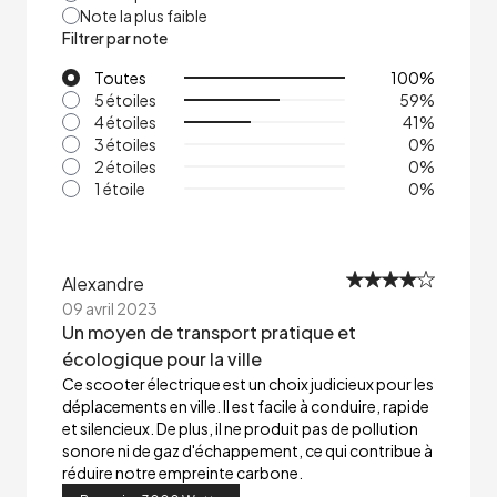
Note la plus faible
Filtrer par note
Toutes
100
%
5 étoiles
59
%
4 étoiles
41
%
3 étoiles
0
%
2 étoiles
0
%
1 étoile
0
%
Alexandre
09 avril 2023
Un moyen de transport pratique et
écologique pour la ville
Ce scooter électrique est un choix judicieux pour les
déplacements en ville. Il est facile à conduire, rapide
et silencieux. De plus, il ne produit pas de pollution
sonore ni de gaz d'échappement, ce qui contribue à
réduire notre empreinte carbone.