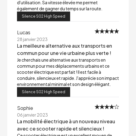
d'utilisation. Sa vitesse élevée me permet
également de gagner du temps sur la route.
Silence S02 High Speed
Lucas
28 janvier 2023
La meilleure alternative aux transports en
commun pour une vie urbaine plus verte !
Je cherchais une alternative aux transports en
commun pour mes déplacements urbains et ce
scooter électrique est parfait ! Il est facile à
conduire, silencieux et rapide. J'apprécie son impact
environnemental minimal et son design élégant.
Silence S02 High Speed
Sophie
06 janvier 2023
La mobilité électrique à un nouveau niveau
avec ce scooter rapide et silencieux !
Ce scooter électrique est un excellent moyen de