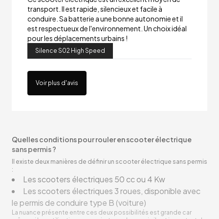
transport. Il est rapide, silencieux et facile à
conduire. Sa batterie a une bonne autonomie et il
est respectueux de l'environnement. Un choix idéal
pour les déplacements urbains !
Silence S02 High Speed
Voir plus d'avis
Quelles conditions pour rouler en scooter électrique
sans permis ?
Il existe deux manières de définir un scooter électrique sans permis
:
Les scooters électriques 50 cc ou 4 Kw
Les scooters électriques 3 roues, disponible avec
le permis de conduire type B (voiture)
La nuance présente entre ces deux possibilités est grande car