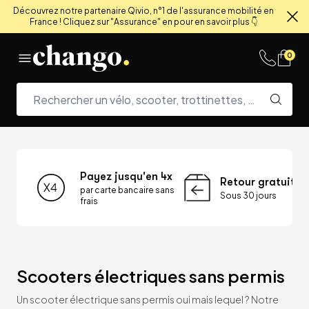
Découvrez notre partenaire Qivio, n°1 de l'assurance mobilité en
France ! Cliquez sur "Assurance" en pour en savoir plus 👇
Fe
Skip to content
0
Payez jusqu'en 4x
Retour gratuit
par carte bancaire sans
Sous 30 jours
frais
Scooters électriques sans permis
Un scooter électrique sans permis oui mais lequel ? Notre