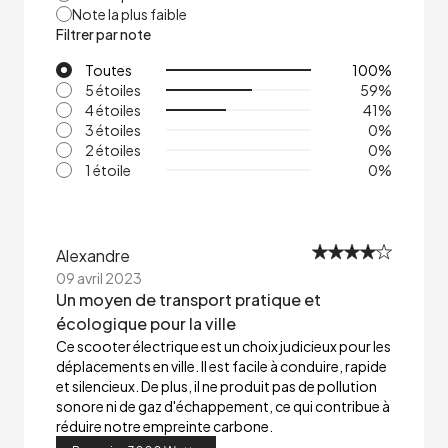
Note la plus faible
Filtrer par note
Toutes
100
%
5 étoiles
59
%
4 étoiles
41
%
3 étoiles
0
%
2 étoiles
0
%
1 étoile
0
%
Alexandre
09 avril 2023
Un moyen de transport pratique et
écologique pour la ville
Ce scooter électrique est un choix judicieux pour les
déplacements en ville. Il est facile à conduire, rapide
et silencieux. De plus, il ne produit pas de pollution
sonore ni de gaz d'échappement, ce qui contribue à
réduire notre empreinte carbone.