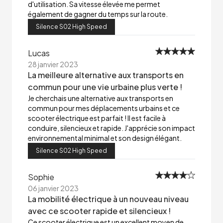
d'utilisation. Sa vitesse élevée me permet
également de gagner du temps sur la route.
Silence S02 High Speed
Lucas
28 janvier 2023
La meilleure alternative aux transports en
commun pour une vie urbaine plus verte !
Je cherchais une alternative aux transports en
commun pour mes déplacements urbains et ce
scooter électrique est parfait ! Il est facile à
conduire, silencieux et rapide. J'apprécie son impact
environnemental minimal et son design élégant.
Silence S02 High Speed
Sophie
06 janvier 2023
La mobilité électrique à un nouveau niveau
avec ce scooter rapide et silencieux !
Ce scooter électrique est un excellent moyen de