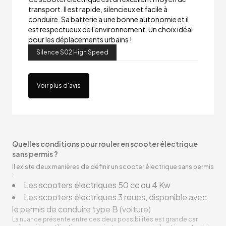
transport. Il est rapide, silencieux et facile à
conduire. Sa batterie a une bonne autonomie et il
est respectueux de l'environnement. Un choix idéal
pour les déplacements urbains !
Silence S02 High Speed
Voir plus d'avis
Quelles conditions pour rouler en scooter électrique
sans permis ?
Il existe deux manières de définir un scooter électrique sans permis
:
Les scooters électriques 50 cc ou 4 Kw
Les scooters électriques 3 roues, disponible avec
le permis de conduire type B (voiture)
La nuance présente entre ces deux possibilités est grande car